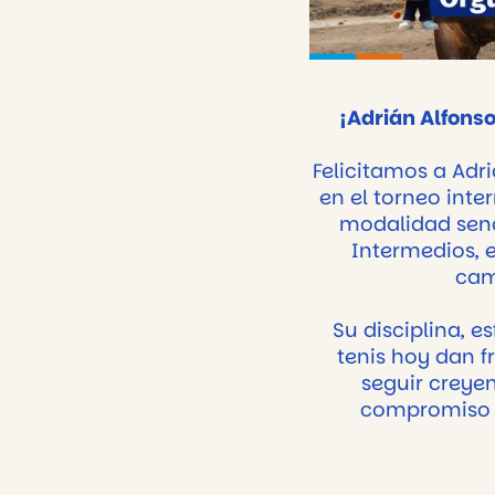
¡Adrián Alfonso
Felicitamos a Adr
en el torneo inte
modalidad senci
Intermedios, e
cam
Su disciplina, e
tenis hoy dan f
seguir creyen
compromiso y