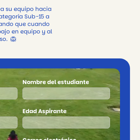
 a su equipo hacia
categoría Sub-15 a
rando que cuando
bajo en equipo y al
o. 🦁
Nombre del estudiante
Edad Aspirante