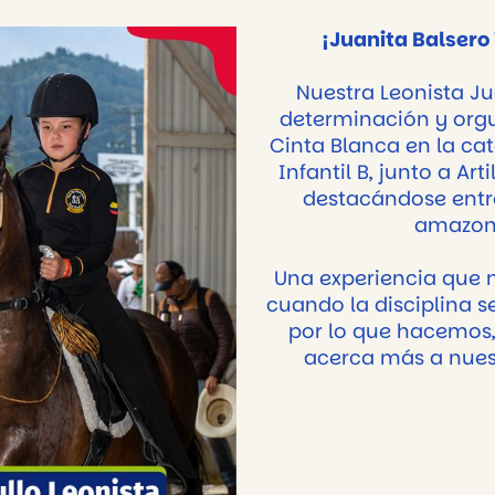
¡Juanita Balsero
Nuestra Leonista Ju
determinación y orgu
Cinta Blanca en la c
Infantil B, junto a Art
destacándose entr
amazon
Una experiencia que 
cuando la disciplina 
por lo que hacemos
acerca más a nues