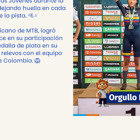
as Jóvenes durante la
dejando huella en cada
 la pista. 🚵♀️
icano de MTB, logró
e en su participación
dalla de plata en su
 relevos con el equipo
de Colombia. 🦁