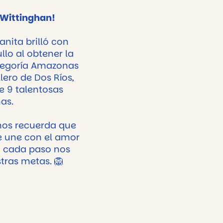
 Wittinghan!
anita brilló con
llo al obtener la
ategoría Amazonas
illero de Dos Ríos,
e 9 talentosas
as.
nos recuerda que
se une con el amor
, cada paso nos
tras metas. 🦁