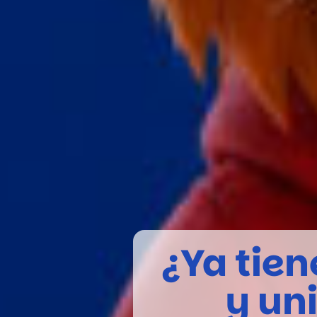
¿Ya tien
y un