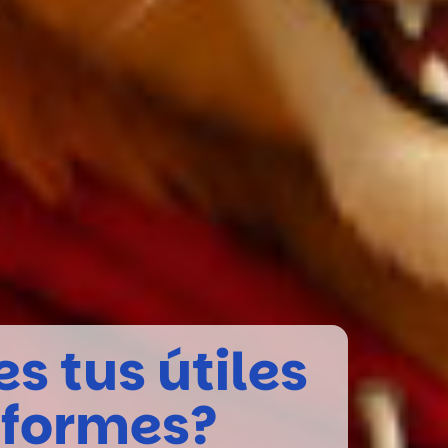
es tus útiles
iformes?