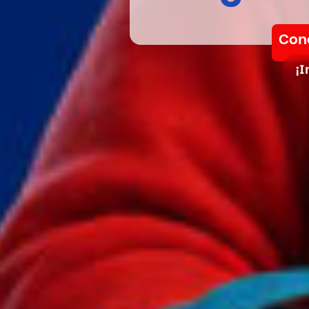
Cono
¡I