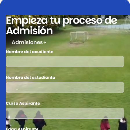
Empieza tu proceso de
Admisión
A
d
m
i
s
i
o
n
e
s
Nombre del acudiente
Nombre del estudiante
Curso Aspirante
Edad Aspirante